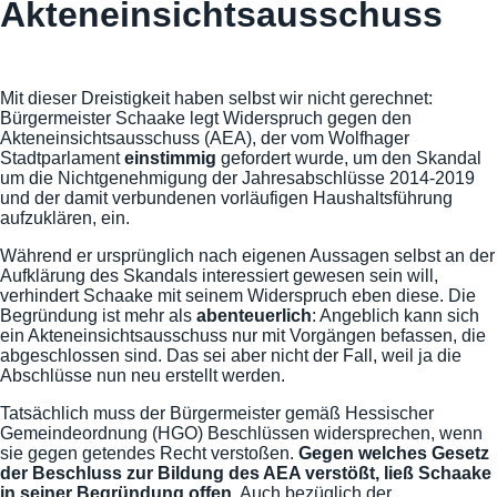
Akteneinsichtsausschuss
Mit dieser Dreistigkeit haben selbst wir nicht gerechnet:
Bürgermeister Schaake legt Widerspruch gegen den
Akteneinsichtsausschuss (AEA), der vom Wolfhager
Stadtparlament
einstimmig
gefordert wurde, um den Skandal
um die Nichtgenehmigung der Jahresabschlüsse 2014-2019
und der damit verbundenen vorläufigen Haushaltsführung
aufzuklären, ein.
Während er ursprünglich nach eigenen Aussagen selbst an der
Aufklärung des Skandals interessiert gewesen sein will,
verhindert Schaake mit seinem Widerspruch eben diese. Die
Begründung ist mehr als
abenteuerlich
: Angeblich kann sich
ein Akteneinsichtsausschuss nur mit Vorgängen befassen, die
abgeschlossen sind. Das sei aber nicht der Fall, weil ja die
Abschlüsse nun neu erstellt werden.
Tatsächlich muss der Bürgermeister gemäß Hessischer
Gemeindeordnung (HGO) Beschlüssen widersprechen, wenn
sie gegen getendes Recht verstoßen.
Gegen welches Gesetz
der Beschluss zur Bildung des AEA verstößt, ließ Schaake
in seiner Begründung offen.
Auch bezüglich der