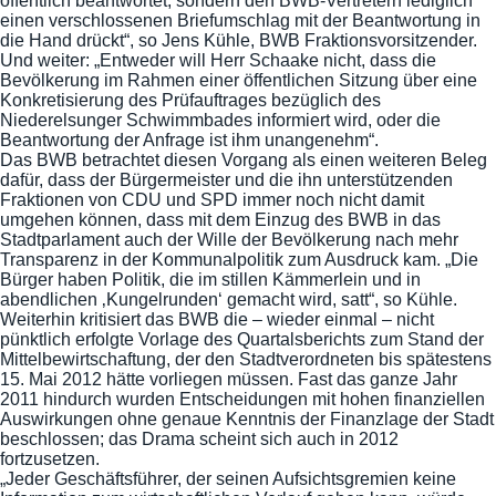
öffentlich beantwortet, sondern den BWB-Vertretern lediglich
einen verschlossenen Briefumschlag mit der Beantwortung in
die Hand drückt“, so Jens Kühle, BWB Fraktionsvorsitzender.
Und weiter: „Entweder will Herr Schaake nicht, dass die
Bevölkerung im Rahmen einer öffentlichen Sitzung über eine
Konkretisierung des Prüfauftrages bezüglich des
Niederelsunger Schwimmbades informiert wird, oder die
Beantwortung der Anfrage ist ihm unangenehm“.
Das BWB betrachtet diesen Vorgang als einen weiteren Beleg
dafür, dass der Bürgermeister und die ihn unterstützenden
Fraktionen von CDU und SPD immer noch nicht damit
umgehen können, dass mit dem Einzug des BWB in das
Stadtparlament auch der Wille der Bevölkerung nach mehr
Transparenz in der Kommunalpolitik zum Ausdruck kam. „Die
Bürger haben Politik, die im stillen Kämmerlein und in
abendlichen ‚Kungelrunden‘ gemacht wird, satt“, so Kühle.
Weiterhin kritisiert das BWB die – wieder einmal – nicht
pünktlich erfolgte Vorlage des Quartalsberichts zum Stand der
Mittelbewirtschaftung, der den Stadtverordneten bis spätestens
15. Mai 2012 hätte vorliegen müssen. Fast das ganze Jahr
2011 hindurch wurden Entscheidungen mit hohen finanziellen
Auswirkungen ohne genaue Kenntnis der Finanzlage der Stadt
beschlossen; das Drama scheint sich auch in 2012
fortzusetzen.
„Jeder Geschäftsführer, der seinen Aufsichtsgremien keine