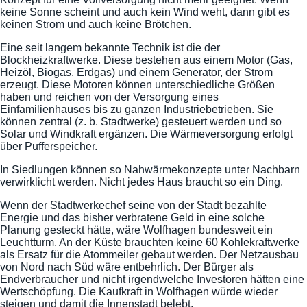
keine Sonne scheint und auch kein Wind weht, dann gibt es
keinen Strom und auch keine Brötchen.
Eine seit langem bekannte Technik ist die der
Blockheizkraftwerke. Diese bestehen aus einem Motor (Gas,
Heizöl, Biogas, Erdgas) und einem Generator, der Strom
erzeugt. Diese Motoren können unterschiedliche Größen
haben und reichen von der Versorgung eines
Einfamilienhauses bis zu ganzen Industriebetrieben. Sie
können zentral (z. b. Stadtwerke) gesteuert werden und so
Solar und Windkraft ergänzen. Die Wärmeversorgung erfolgt
über Pufferspeicher.
In Siedlungen können so Nahwärmekonzepte unter Nachbarn
verwirklicht werden. Nicht jedes Haus braucht so ein Ding.
Wenn der Stadtwerkechef seine von der Stadt bezahlte
Energie und das bisher verbratene Geld in eine solche
Planung gesteckt hätte, wäre Wolfhagen bundesweit ein
Leuchtturm. An der Küste brauchten keine 60 Kohlekraftwerke
als Ersatz für die Atommeiler gebaut werden. Der Netzausbau
von Nord nach Süd wäre entbehrlich. Der Bürger als
Endverbraucher und nicht irgendwelche Investoren hätten eine
Wertschöpfung. Die Kaufkraft in Wolfhagen würde wieder
steigen und damit die Innenstadt belebt.