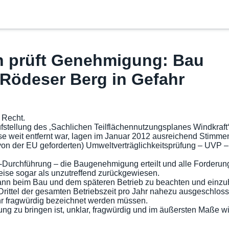
 prüft Genehmigung: Bau
Rödeser Berg in Gefahr
 Recht.
fstellung des ‚Sachlichen Teilflächennutzungsplanes Windkraft
weit entfernt war, lagen im Januar 2012 ausreichend Stimmen f
n der EU geforderten) Umweltverträglichkeitsprüfung – UVP – z
Durchführung – die Baugenehmigung erteilt und alle Forderung
eise sogar als unzutreffend zurückgewiesen.
nn beim Bau und dem späteren Betrieb zu beachten und einzuhalt
 Drittel der gesamten Betriebszeit pro Jahr nahezu ausgeschl
r fragwürdig bezeichnet werden müssen.
dung zu bringen ist, unklar, fragwürdig und im äußersten Maße 