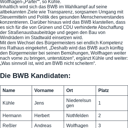
Wolfhagen-„Partei““, so Kühle.
Inhaltlich wird sich das BWB im Wahlkampf auf seine
altbekannten Ziele wie Transparenz, sorgsamen Umgang mit
Steuermitteln und Politik des gesunden Menschenverstandes
konzentrieren. Darüber hinaus wird das BWB klarstellen, dass
es sich für die von Grünen und CDU verhinderte Abschaffung
der Straßenausbaubeiträge und gegen den Bau von
Windrädern im Stadtwald einsetzen wird.
Mit dem Wechsel des Bürgermeisters sei endlich Kompetenz
ins Rathaus eingekehrt. „Deshalb wird das BWB auch künftig
den Bürgermeister bei seinen Bemühungen, Wolfhagen weiter
nach vorne zu bringen, unterstützen“, ergänzt Kühle und weiter:
„Was sinnvoll ist, wird am BWB nicht scheitern“.
Die BWB Kandidaten:
Name
Vorname
Ort
Platz
Niederelsun
Kühle
Jens
1
gen
Hermann
Herbert
Nothfelden
2
Reßler
Andreas
Wolfhagen
3