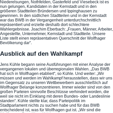
Niederelsungen, Nothfelden, Gasterfeld und Viesebeck ist es
nun gelungen, Kandidaten in der Kernstadt und in den
größeren Stadtteilen Bründersen und Ippinghausen zu
gewinnen. In den südlichen Stadtteilen und in der Kernstadt
war das BWB in der Vergangenheit unterdurchschnittlich
repräsentiert und erzielte deshalb dort schlechtere
Wahlergebnisse. Joachim Eberbach: „Frauen, Männer, Arbeiter,
Angestellte, Unternehmer, Kernstadt und Stadtteile. Unsere
Liste stellt einen repräsentativen Querschnitt der Wolfhager
Bevölkerung dar“.
Ausblick auf den Wahlkampf
Jens Kühle begann seine Ausführungen mit einer Analyse der
vergangenen lokalen und überregionalen Wahlen. „Das BWB
hat sich in Wolfhagen etabliert“, so Kühle. Und weiter: „Wir
müssen und werden im Wahlkampf herausstellen, dass wir uns
im Gegensatz zu unseren Wettbewerbern ausschließlich auf
Wolfhager Belange konzentrieren. Immer wieder sind von den
großen Parteien sinnvolle Beschlüsse verhindert worden, die
weil sie nicht im Einklang mit deren Bundes- oder Landeslinie
standen“. Kühle stellte klar, dass Parteipolitik im
Stadtparlament nichts zu suchen habe und für das BWB
entscheidend ist, was für Wolfhagen gut ist. „Wir sind die