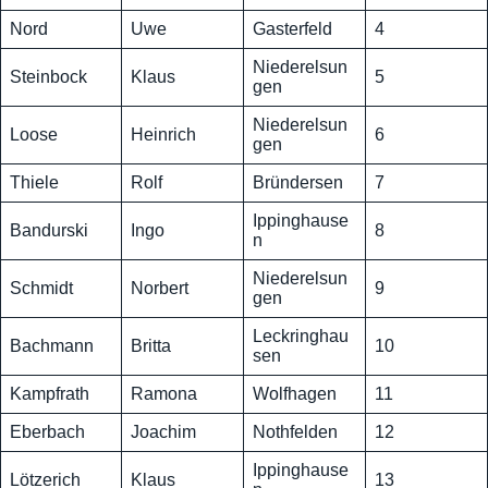
Nord
Uwe
Gasterfeld
4
Niederelsun
Steinbock
Klaus
5
gen
Niederelsun
Loose
Heinrich
6
gen
Thiele
Rolf
Bründersen
7
Ippinghause
Bandurski
Ingo
8
n
Niederelsun
Schmidt
Norbert
9
gen
Leckringhau
Bachmann
Britta
10
sen
Kampfrath
Ramona
Wolfhagen
11
Eberbach
Joachim
Nothfelden
12
Ippinghause
Lötzerich
Klaus
13